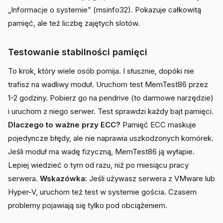
„Informacje o systemie” (msinfo32). Pokazuje całkowitą
pamięć, ale też liczbę zajętych slotów.
Testowanie stabilności pamięci
To krok, który wiele osób pomija. I słusznie, dopóki nie
trafisz na wadliwy moduł. Uruchom test MemTest86 przez
1-2 godziny. Pobierz go na pendrive (to darmowe narzędzie)
i uruchom z niego serwer. Test sprawdzi każdy bajt pamięci.
Dlaczego to ważne przy ECC?
Pamięć ECC maskuje
pojedyncze błędy, ale nie naprawia uszkodzonych komórek.
Jeśli moduł ma wadę fizyczną, MemTest86 ją wyłapie.
Lepiej wiedzieć o tym od razu, niż po miesiącu pracy
serwera.
Wskazówka:
Jeśli używasz serwera z VMware lub
Hyper-V, uruchom też test w systemie gościa. Czasem
problemy pojawiają się tylko pod obciążeniem.