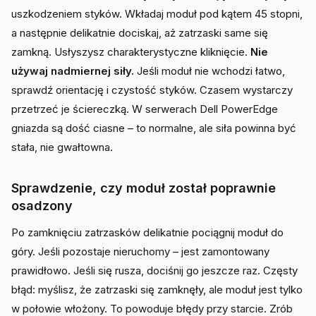
uszkodzeniem styków. Wkładaj moduł pod kątem 45 stopni,
a następnie delikatnie dociskaj, aż zatrzaski same się
zamkną. Usłyszysz charakterystyczne kliknięcie.
Nie
używaj nadmiernej siły.
Jeśli moduł nie wchodzi łatwo,
sprawdź orientację i czystość styków. Czasem wystarczy
przetrzeć je ściereczką. W serwerach Dell PowerEdge
gniazda są dość ciasne – to normalne, ale siła powinna być
stała, nie gwałtowna.
Sprawdzenie, czy moduł został poprawnie
osadzony
Po zamknięciu zatrzasków delikatnie pociągnij moduł do
góry. Jeśli pozostaje nieruchomy – jest zamontowany
prawidłowo. Jeśli się rusza, dociśnij go jeszcze raz. Częsty
błąd: myślisz, że zatrzaski się zamknęły, ale moduł jest tylko
w połowie włożony. To powoduje błędy przy starcie. Zrób