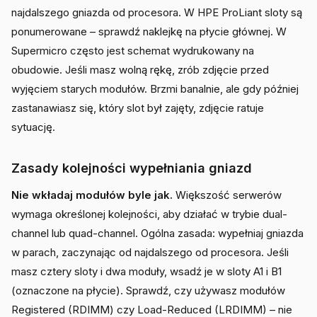
najdalszego gniazda od procesora. W HPE ProLiant sloty są
ponumerowane – sprawdź naklejkę na płycie głównej. W
Supermicro często jest schemat wydrukowany na
obudowie. Jeśli masz wolną rękę, zrób zdjęcie przed
wyjęciem starych modułów. Brzmi banalnie, ale gdy później
zastanawiasz się, który slot był zajęty, zdjęcie ratuje
sytuację.
Zasady kolejności wypełniania gniazd
Nie wkładaj modułów byle jak.
Większość serwerów
wymaga określonej kolejności, aby działać w trybie dual-
channel lub quad-channel. Ogólna zasada: wypełniaj gniazda
w parach, zaczynając od najdalszego od procesora. Jeśli
masz cztery sloty i dwa moduły, wsadź je w sloty A1 i B1
(oznaczone na płycie). Sprawdź, czy używasz modułów
Registered (RDIMM) czy Load-Reduced (LRDIMM) – nie