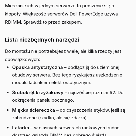
Mieszanie ich w jednym serwerze to proszenie się o
kłopoty. Większość serwerów Dell PowerEdge używa
RDIMM. Sprawdź to przed zakupem.
Lista niezbędnych narzędzi
Do montażu nie potrzebujesz wiele, ale kilka rzeczy jest
obowiązkowych:
Opaska antystatyczna
– podłącz ją do uziemionej
obudowy serwera. Bez tego ryzykujesz uszkodzenie
modułu ładunkiem elektrostatycznym.
Śrubokręt krzyżakowy
– najczęściej rozmiar #2. Do
odkręcenia panelu bocznego.
Miękka ściereczka
– do czyszczenia styków, jeśli są
zabrudzone (rzadko, ale się zdarza).
Latarka
– w ciasnych serwerach rackowych trudno
dostrzec gniazda DIMM bez dobrego światła.