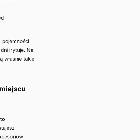
ed
o pojemności
dni irytuje. Na
 właśnie takie
miejscu
 to
tajesz
akcesoriów