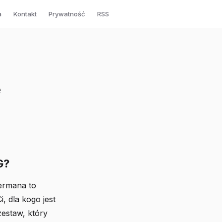
a
Kontakt
Prywatność
RSS
e
G?
ermana to
, dla kogo jest
estaw, który