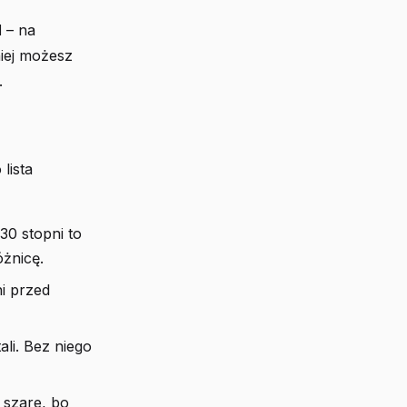
d
– na
iej możesz
.
lista
30 stopni to
óżnicę.
i przed
li. Bez niego
 szare, bo