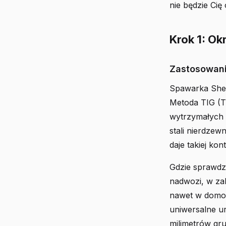
nie będzie Cię
Krok 1: Ok
Zastosowani
Spawarka Sher
Metoda TIG (T
wytrzymałych s
stali nierdzew
daje takiej ko
Gdzie sprawdz
nadwozi, w za
nawet w domow
uniwersalne ur
milimetrów gr