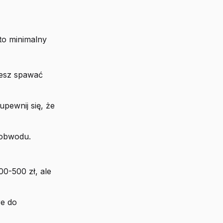
to minimalny
jesz spawać
pewnij się, że
 obwodu.
0-500 zł, ale
re do