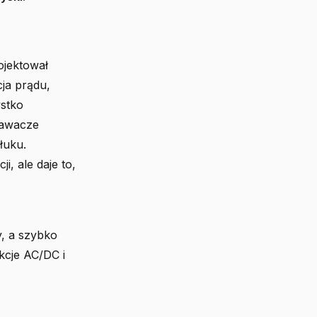
ojektował
cja prądu,
ystko
spawacze
łuku.
i, ale daje to,
, a szybko
kcje AC/DC i