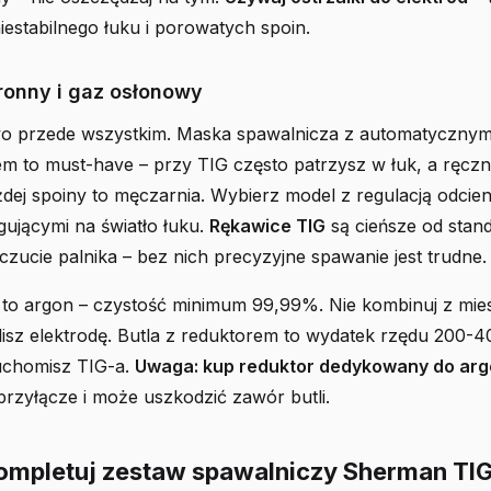
iestabilnego łuku i porowatych spoin.
ronny i gaz osłonowy
o przede wszystkim. Maska spawalnicza z automatyczny
em to must-have – przy TIG często patrzysz w łuk, a ręcz
dej spoiny to męczarnia. Wybierz model z regulacją odcien
gującymi na światło łuku.
Rękawice TIG
są cieńsze od stan
czucie palnika – bez nich precyzyjne spawanie jest trudne.
to argon – czystość minimum 99,99%. Nie kombinuj z mie
isz elektrodę. Butla z reduktorem to wydatek rzędu 200-40
uchomisz TIG-a.
Uwaga: kup reduktor dedykowany do ar
przyłącze i może uszkodzić zawór butli.
kompletuj zestaw spawalniczy Sherman TI