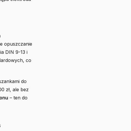
m
ne opuszczanie
ia DIN 9-13 i
dardowych, co
szankami do
0 zł, ale bez
gonu
– ten do
G