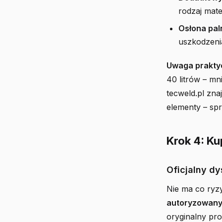
rodzaj mate
Osłona pal
uszkodzeni
Uwaga prakty
40 litrów – mn
tecweld.pl zna
elementy – sp
Krok 4: K
Oficjalny dy
Nie ma co ry
autoryzowany
oryginalny pr