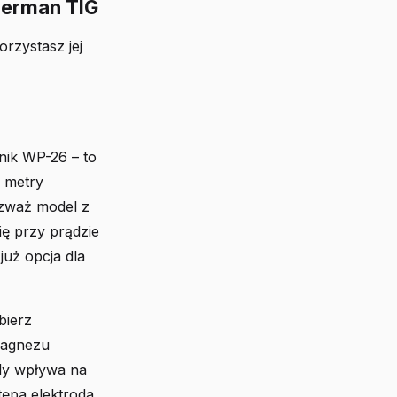
herman TIG
rzystasz jej
nik WP-26 – to
 metry
ozważ model z
ię przy prądzie
uż opcja dla
bierz
magnezu
ody wpływa na
tępa elektroda