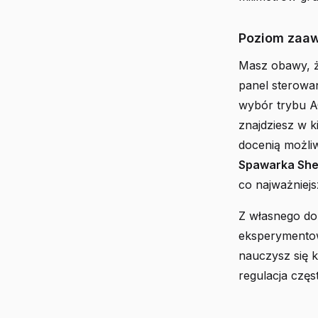
Poziom zaa
Masz obawy, ż
panel sterowan
wybór trybu A
znajdziesz w k
docenią możli
Spawarka Sher
co najważniejs
Z własnego doś
eksperymentow
nauczysz się k
regulacja częs