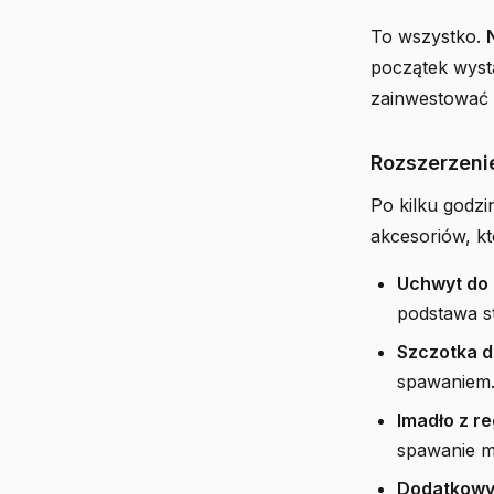
To wszystko.
początek wysta
zainwestować w
Rozszerzeni
Po kilku godzi
akcesoriów, k
Uchwyt do 
podstawa st
Szczotka d
spawaniem.
Imadło z re
spawanie m
Dodatkowy 