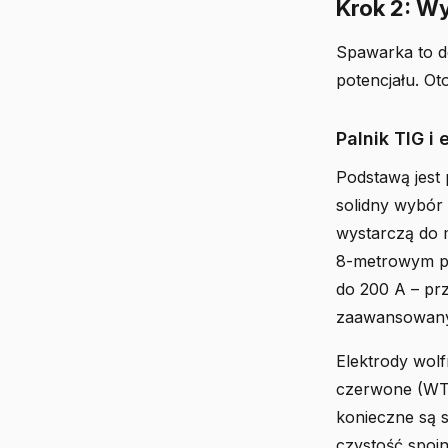
Krok 2: W
Spawarka to d
potencjału. Ot
Palnik TIG i
Podstawą jest
solidny wybór
wystarczą do m
8-metrowym 
do 200 A – pr
zaawansowan
Elektrody wolf
czerwone (WT20
konieczne są s
czystość spoin