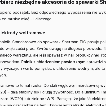
ybierz niezbędne akcesoria do spawarki S
opiero początek. Bez odpowiedniego wyposażenia nie wyko
o co musisz mieć – i dlaczego.
 elektrody wolframowe
 palnik. Standardowo do spawarek Sherman TIG pasuje pal
 do większości prac. Zwróć uwagę na długość przewodu: 4
ałego warsztatu, ale jeśli spawasz w hali produkcyjnej, r
przewodem.
Palnik z chłodzeniem powietrznym
sprawdzi s
zy wyższych warto pomyśleć o chłodzeniu wodnym, ale to j
ych.
ramowe to temat rzeka. Do stali węglowej i nierdzewnej wy
) – dają stabilny łuk i długą żywotność. Do aluminium i 
zare (WC20) lub zielone (WP). Pamiętaj, że jakość elektr
y – nie oszczędzaj na tym.
Używaj ostrzałki do elektrod
– 