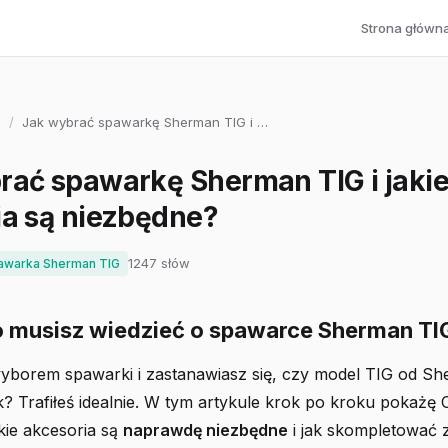
Strona główn
/
Jak wybrać spawarkę Sherman TIG i …
rać spawarkę Sherman TIG i jaki
ia są niezbędne?
1247 słów
awarka Sherman TIG
o musisz wiedzieć o spawarce Sherman TI
wyborem spawarki i zastanawiasz się, czy model TIG od Sh
? Trafiłeś idealnie. W tym artykule krok po kroku pokażę Ci
kie akcesoria są
naprawdę niezbędne
i jak skompletować z