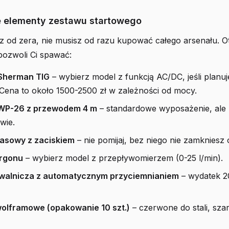
 elementy zestawu startowego
z od zera, nie musisz od razu kupować całego arsenału. O
pozwoli Ci spawać:
Sherman TIG
– wybierz model z funkcją AC/DC, jeśli planu
 Cena to około 1500-2500 zł w zależności od mocy.
 WP-26 z przewodem 4 m
– standardowe wyposażenie, ale u
wie.
asowy z zaciskiem
– nie pomijaj, bez niego nie zamkniesz
argonu
– wybierz model z przepływomierzem (0-25 l/min).
walnicza z automatycznym przyciemnianiem
– wydatek 20
wolframowe (opakowanie 10 szt.)
– czerwone do stali, sza