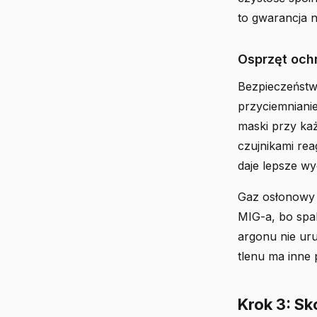
to gwarancja n
Osprzęt och
Bezpieczeństw
przyciemniani
maski przy każ
czujnikami rea
daje lepsze wy
Gaz osłonowy 
MIG-a, bo spal
argonu nie ur
tlenu ma inne 
Krok 3: S