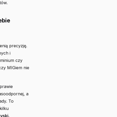
tów.
ebie
nią precyzję.
ych i
uminium czy
 czy MIGiem nie
prawie
asoodpornej, a
ady. To
kilku
yski.