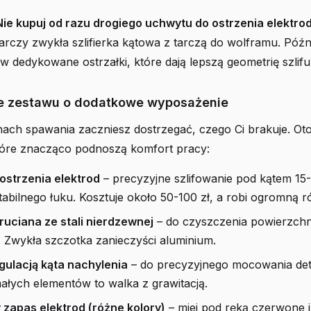
Nie kupuj od razu drogiego uchwytu do ostrzenia elektro
rczy zwykła szlifierka kątowa z tarczą do wolframu. Późn
 dedykowane ostrzałki, które dają lepszą geometrię szlifu
e zestawu o dodatkowe wyposażenie
nach spawania zaczniesz dostrzegać, czego Ci brakuje. Oto 
tóre znacząco podnoszą komfort pracy:
ostrzenia elektrod
– precyzyjne szlifowanie pod kątem 15-
abilnego łuku. Kosztuje około 50-100 zł, a robi ogromną r
ruciana ze stali nierdzewnej
– do czyszczenia powierzchn
 Zwykła szczotka zanieczyści aluminium.
gulacją kąta nachylenia
– do precyzyjnego mocowania deta
ałych elementów to walka z grawitacją.
zapas elektrod (różne kolory)
– miej pod ręką czerwone i