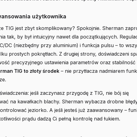
wansowania użytkownika
e TIG jest zbyt skomplikowany? Spokojnie. Sherman zapr
ia tak, by był intuicyjny nawet dla początkujących. Regula
C/DC (niezbędny przy aluminium) i funkcja pulsu – to wsz
ilku prostych pokrętłach. Z drugiej strony, doświadczeni 
wość precyzyjnego ustawienia parametrów oraz stabilność 
man TIG to złoty środek
– nie przytłacza nadmiarem funkcj
ze.
wiadczenia: jeśli zaczynasz przygodę z TIG, nie bój się
ać na kawałkach blachy. Sherman wybacza drobne błędy
ontrolować jeziorko. A jeśli jesteś już zaawansowany – fun
totliwości prądu dadzą Ci pełną kontrolę nad łukiem.