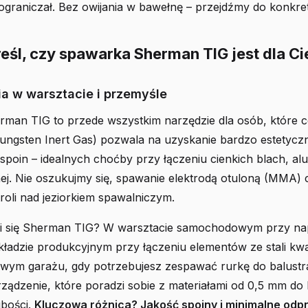
 ograniczał. Bez owijania w bawełnę – przejdźmy do konkre
reśl, czy spawarka Sherman TIG jest dla Ci
a w warsztacie i przemyśle
man TIG to przede wszystkim narzędzie dla osób, które ce
ungsten Inert Gas) pozwala na uzyskanie bardzo estetyczn
poin – idealnych choćby przy łączeniu cienkich blach, al
nej. Nie oszukujmy się, spawanie elektrodą otuloną (MMA)
ntroli nad jeziorkiem spawalniczym.
i się Sherman TIG? W warsztacie samochodowym przy na
kładzie produkcyjnym przy łączeniu elementów ze stali kw
ym garażu, gdy potrzebujesz zespawać rurkę do balustr
ządzenie, które poradzi sobie z materiałami od 0,5 mm do 
ubości.
Kluczowa różnica? Jakość spoiny i minimalne odpr