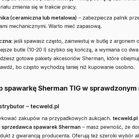
riału zmienia się w trakcie pracy.
nika (ceramiczna lub metalowa)
– zabezpiecza palnik prz
ami mechanicznymi. Warto mieć zapasową.
czna:
jeśli spawasz często, zainwestuj w butlę z argonem 
iejsze butle (10-20 l) szybko się kończą, a wymiana co dwa 
jdziesz gotowe pakiety akcesoriów Sherman, które obejmują
rawdź, bo często wychodzą taniej niż kupowanie osobno.
up spawarkę Sherman TIG w sprawdzonym 
strybutor – tecweld.pl
zykować zakupów na przypadkowych aukcjach.
tecweld.pl
 sprzedawca spawarek Sherman
– masz pewność, że dos
odukt z gwarancją producenta. Oferują też szeroki wybór 